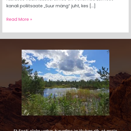
kanali poliitsaate „Suur mäng“ juht, kes […]
Read More »
Et Eesti oleks vaba, turvaline ja jõukas riik, et meie