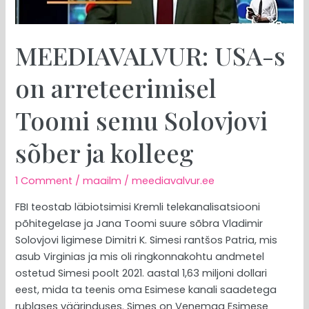
Solovjovi
sõber
ja
MEEDIAVALVUR: USA-s
kolleeg
on arreteerimisel
Toomi semu Solovjovi
sõber ja kolleeg
1 Comment
/
maailm
/
meediavalvur.ee
FBI teostab läbiotsimisi Kremli telekanalisatsiooni
põhitegelase ja Jana Toomi suure sõbra Vladimir
Solovjovi ligimese Dimitri K. Simesi rantšos Patria, mis
asub Virginias ja mis oli ringkonnakohtu andmetel
ostetud Simesi poolt 2021. aastal 1,63 miljoni dollari
eest, mida ta teenis oma Esimese kanali saadetega
rublases väärinduses. Simes on Venemaa Esimese