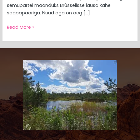
semupartei maanduks Brüsselisse lausa kahe
saapapaariga. Nüüd aga on aeg […]
Read More »