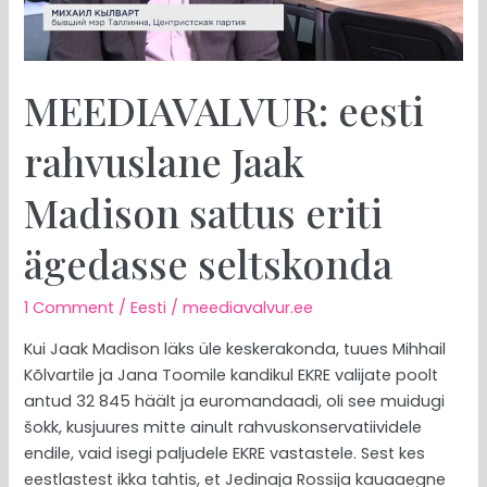
ägedasse
seltskonda
MEEDIAVALVUR: eesti
rahvuslane Jaak
Madison sattus eriti
ägedasse seltskonda
1 Comment
/
Eesti
/
meediavalvur.ee
Kui Jaak Madison läks üle keskerakonda, tuues Mihhail
Kõlvartile ja Jana Toomile kandikul EKRE valijate poolt
antud 32 845 häält ja euromandaadi, oli see muidugi
šokk, kusjuures mitte ainult rahvuskonservatiividele
endile, vaid isegi paljudele EKRE vastastele. Sest kes
eestlastest ikka tahtis, et Jedinaja Rossija kauaaegne