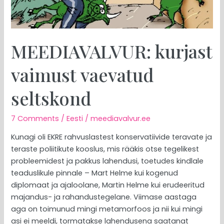
MEEDIAVALVUR: kurjast
vaimust vaevatud
seltskond
7 Comments
/
Eesti
/
meediavalvur.ee
Kunagi oli EKRE rahvuslastest konservatiivide teravate ja
teraste poliitikute kooslus, mis rääkis otse tegelikest
probleemidest ja pakkus lahendusi, toetudes kindlale
teaduslikule pinnale – Mart Helme kui kogenud
diplomaat ja ajaloolane, Martin Helme kui erudeeritud
majandus- ja rahandustegelane. Viimase aastaga
aga on toimunud mingi metamorfoos ja nii kui mingi
asi ei meeldi, tormatakse lahendusena saatanat