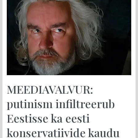
infiltreerub
Eestisse
ka
eesti
konservatiivide
kaudu
MEEDIAVALVUR:
putinism infiltreerub
Eestisse ka eesti
konservatiivide kaudu