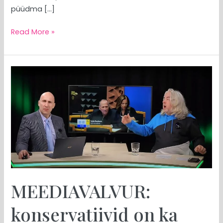
püüdma […]
Read More »
MEEDIAVALVUR:
konservatiivid
on
ka
inimesed
MEEDIAVALVUR:
konservatiivid on ka