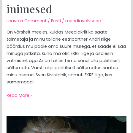
inimesed
Leave a Comment
/
Eesti
/
meediavalvur.ee
On värskelt meeles, kuidas Meediakriitika saate
toimetaja ja minu tollane eetripartner Andri Kiige
pöördus mu poole oma suure murega, et saade ei saa
minuga jätkata, kuna ma olin EKRE liige ja osalesin
valimistel, aga Andri tahtis tema sõnul olla poliitiliselt
sõltumatu. Varsti oligi poliitiliselt sõltumatus saates
minu asemel Sven Kivisildnik, samuti EKRE liige, kes
samamoodi
Read More »
MEEDIAVALVUR:
putinism