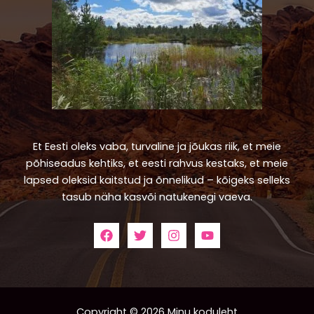
Et Eesti oleks vaba, turvaline ja jõukas riik, et meie
põhiseadus kehtiks, et eesti rahvus kestaks, et meie
lapsed oleksid kaitstud ja õnnelikud – kõigeks selleks
tasub näha kasvõi natukenegi vaeva.
Copyright © 2026 Minu koduleht