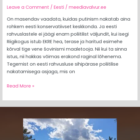
Leave a Comment
/
Eesti
/
meediavalvur.ee
On masendav vaadata, kuidas putinism nakatab aina
rohkem eesti konservatiivset keskkonda. Ja eesti
rahvuslastele ei jäägi enam poliitilist väljundit, kui isegi
Riigikogus istub EKRE hea, terase ja haritud esimehe
kõrval tige vene šovinismi maaletooja. Nii kui ta sinna
istus, nii hakkas võimas erakond raginal lõhenema.
Tegemist on eesti rahvusluse sihipärase poliitilise
nakatamisega asjaga, mis on
Read More »