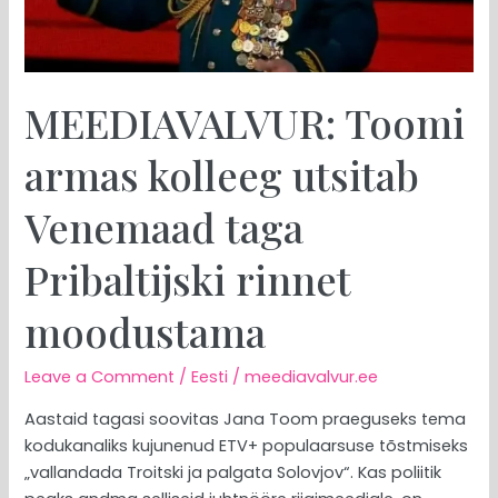
Pribaltijski
rinnet
moodustama
MEEDIAVALVUR: Toomi
armas kolleeg utsitab
Venemaad taga
Pribaltijski rinnet
moodustama
Leave a Comment
/
Eesti
/
meediavalvur.ee
Aastaid tagasi soovitas Jana Toom praeguseks tema
kodukanaliks kujunenud ETV+ populaarsuse tõstmiseks
„vallandada Troitski ja palgata Solovjov“. Kas poliitik