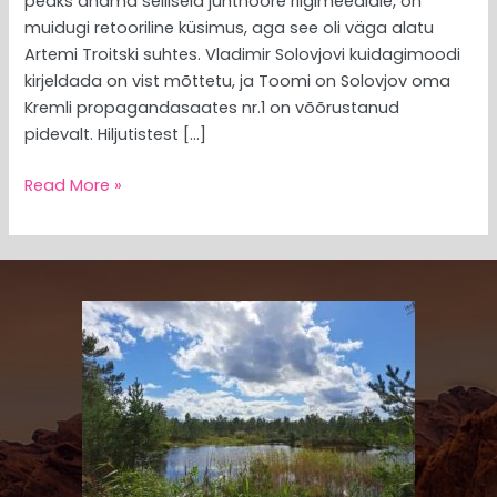
peaks andma selliseid juhtnööre riigimeediale, on
muidugi retooriline küsimus, aga see oli väga alatu
Artemi Troitski suhtes. Vladimir Solovjovi kuidagimoodi
kirjeldada on vist mõttetu, ja Toomi on Solovjov oma
Kremli propagandasaates nr.1 on võõrustanud
pidevalt. Hiljutistest […]
Read More »