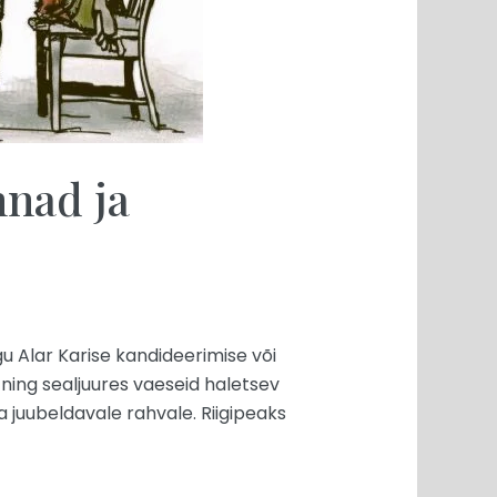
nad ja
gu Alar Karise kandideerimise või
 ning sealjuures vaeseid haletsev
a juubeldavale rahvale. Riigipeaks