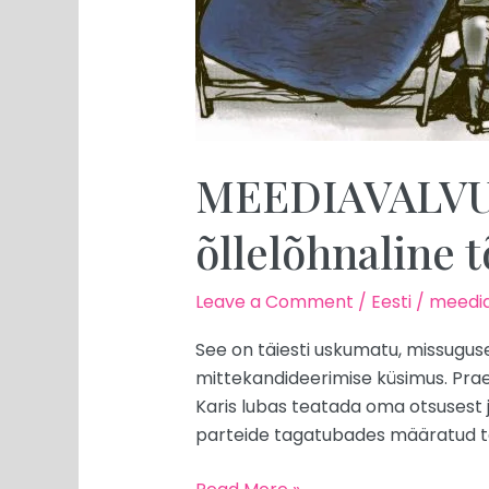
MEEDIAVALVUR:
õllelõhnaline 
Leave a Comment
/
Eesti
/
meedia
See on täiesti uskumatu, missuguse 
mittekandideerimise küsimus. Praeg
Karis lubas teatada oma otsusest j
parteide tagatubades määratud te