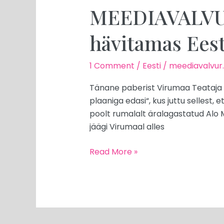
MEEDIAVALVUR:
hävitamas Ees
1 Comment
/
Eesti
/
meediavalvur
Tänane paberist Virumaa Teataja o
plaaniga edasi“, kus juttu sellest, e
poolt rumalalt äralagastatud Alo Ma
jäägi Virumaal alles
Read More »