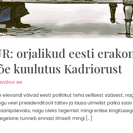
 orjalikud eesti erakon
tõe kuulutus Kadriorust
valvur.ee
elevandi võivad eesti poliitikut teha sellisest sääsest, na
u veel presidenditooli täitev ja lausa ulmelist palka saav
aanipäevaks, nagu oleks tegemist mingi erilise kingituseg
gelane tunneb ennast ilmselt mingi […]