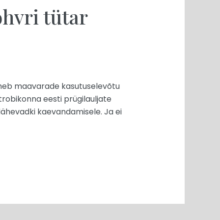
vri tütar
 läheb maavarade kasutuselevõtu
a trobikonna eesti prügilauljate
d lähevadki kaevandamisele. Ja ei