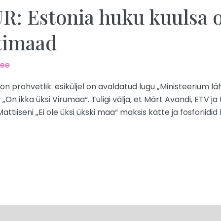
 Estonia huku kuulsa oh
timaad
.ee
n prohvetlik: esiküljel on avaldatud lugu „Ministeerium
t „On ikka üksi Virumaa“. Tuligi välja, et Märt Avandi, ETV j
ttiiseni „Ei ole üksi ükski maa“ maksis kätte ja fosforiidi