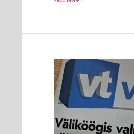
Read More »
MEEDIAVALVUR:
Estonia
huku
kuulsa
ohvri
tütar
hävitamas
Eestimaad