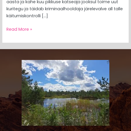
aasta ja kahe kuu pikkuse katseaja jooksul toime uut
kuritegu ja täidab kriminaalhooldaja järelevalve all talle
käitumiskontrolli […]
Read More »