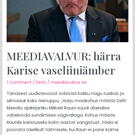
MEEDIAVALVUR: härra
Karise vaseliiniämber
1 Comment
/
Eesti
/
meediavalvur.ee
Tänasest uudistevoost sobivad kokku nagu rusikas ja
silmaauk kaks õienuppu. „Harju maakohus mõistis Delfi
Meedia ajakirjaniku Miikael Rauni süüdi alaealise
vahekorda sundimises vägivallaga. Kohus mõistis
Raunile karistuseks kolm aastat vangistust, mida ei
pöörata täielikult täitmisele, kui Raun ei pane kolme