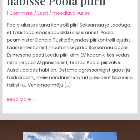
häbisse Poola piiril
1 Comment
/
Eesti
/
meediavalvur.ee
Poola alustas täna kontrolli piiril Saksamaa ja Leeduga,
et takistada ebaseaduslikku sisserännet. Poola
peaminister Donald Tusk põhjendas piirikontrolli ajutist
taaskehtestamist muutumisega ka Saksamaa poolel.
Esimesena peeti Leedu piiril kinni EV kodanik, kes vedas
nelja illegaali Afganistanist, teatab Poola piirivalve.
Ausalt öeldes häbi on. Ostame agressorriigist gaasi ja
toidukraami, meie nõndanimetatud president blokeerib
fašistliku Venemaa mõju […]
Read More »