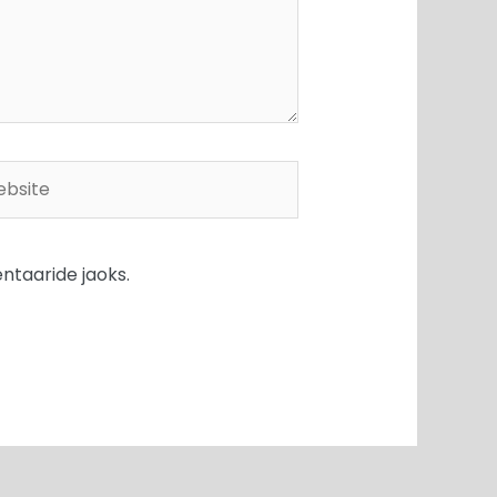
site
ntaaride jaoks.