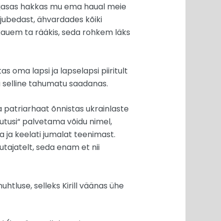
 rjasas hakkas mu ema haual meie
jubedast, ähvardades kõiki
 kauem ta rääkis, seda rohkem läks
oma lapsi ja lapselapsi piiritult
a selline tahumatu saadanas.
 patriarhaat õnnistas ukrainlaste
sutusi“ palvetama võidu nimel,
a ja keelati jumalat teenimast.
utajatelt, seda enam et nii
luse, selleks Kirill väänas ühe