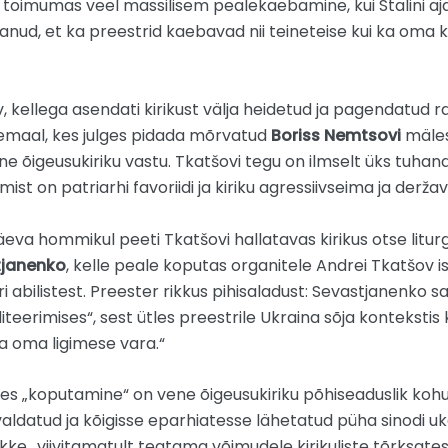
oimumas veel massilisem pealekaebamine, kui Stalini ajal 
nud, et ka preestrid kaebavad nii teineteise kui ka oma k
, kellega asendati kirikust välja heidetud ja pagendatud
enemaal, kes julges pidada mõrvatud
Boriss Nemtsovi
mäles
e õigeusukiriku vastu. Tkatšovi tegu on ilmselt üks tuhan
emist on patriarhi favoriidi ja kiriku agressiivseima ja de
va hommikul peeti Tkatšovi hallatavas kirikus otse liturgia
tjanenko
, kelle peale koputas organitele Andrei Tkatšov is
i abilistest. Preester rikkus pihisaladust: Sevastjanenko
iteerimises“, sest ütles preestrile Ukraina sõja kontekstis
a oma ligimese vara.“
es „koputamine“ on vene õigeusukiriku põhiseaduslik kohus
avaldatud ja kõigisse eparhiatesse lähetatud püha sinodi uk
kke „viivitamatult teatama võimudele kirikuliste tõrksate