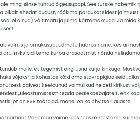
ale mingi siinse tuntud õigeusupapi. See turske habemik
a pikalt ehedat õudust, rääkima põrgukateldest ja muust 
si seal ei olnud) vältimatu ja julma kättemaksuga. Ja mida
usest.
 abivalmis ja omakasupüüdmatu habras naine, kes armastas 
ki aru, miks pidi tema kurba ärasaatmist nõnda helindam
undub mulle, et tegemist ongi üsna kurja kirikuga. Moskva
haks sõjaks“ ja kohustas kõiki oma stavropigiaalseid „alla
anulisest palvest keeldunud vaimulikud heideti kirikust välj
s nendest „üleastumistest“ teada pealekaebajatelt, ehk kop
estis jpt on FSB töötajad, mõnel on ka ohvitseri auaste.
atriarhaat Venemaa võime üles taaskehtestama surmanuht