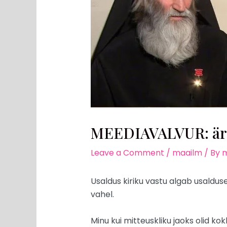
MEEDIAVALVUR: ärge
Leave a Comment
/
maailm
/ By
m
Usaldus kiriku vastu algab usaldus
vahel.
Minu kui mitteuskliku jaoks olid k