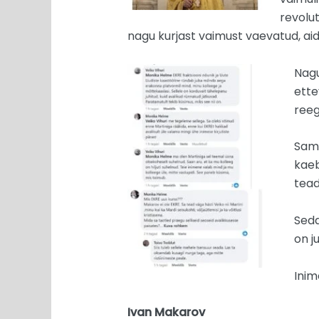
revolut
nagu kurjast vaimust vaevatud, aid
Nagu
ette
reeg
Sama
kaeb
tead
Seda
on j
Inim
Ivan Makarov