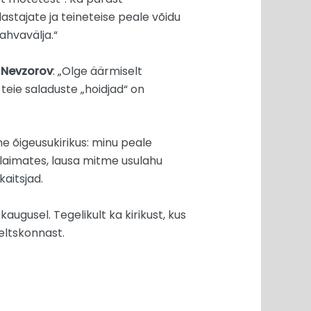
astajate ja teineteise peale võidu
ahvavälja.“
 Nevzorov
: „Olge äärmiselt
 teie saladuste „hoidjad“ on
e õigeusukirikus: minu peale
a laimates, lausa mitme usulahu
aitsjad.
kaugusel. Tegelikult ka kirikust, kus
seltskonnast.