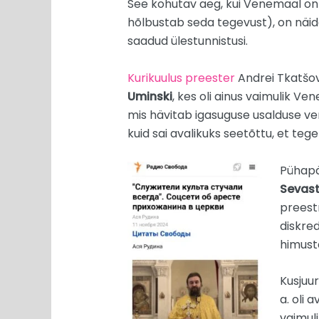
See kohutav aeg, kui Venemaal on t
hõlbustab seda tegevust), on näida
saadud ülestunnistusi.
Kurikuulus preester
Andrei Tkatšov
Uminski
, kes oli ainus vaimulik V
mis hävitab igasuguse usalduse ven
kuid sai avalikuks seetõttu, et teg
Pühapäe
Sevas
preestr
diskred
himust
Kusjuur
a. oli 
vaimuli