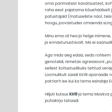
oma parimatest kavatsustest, koh
raha eest pajatama kõuehäälselt j
patustajaid (matuseliste näol, tei
hoogu, joovastudes omaenda süng
Minu ema oli hea ja helge inimene,
ja ennastunustavalt. Ma ei saanud
Aga mida aeg edasi, seda rohkem t
genotsiidi, nimetas agressiooni „pü
sellest kohustuslikuks tehtud verej
Loomulikult saadi Kirilli aparaadi
patriarh ise kui ka tema esindaja E
Hiljuti kutsus
Kirill
ja tema Moskva p
pühakirja tsitaadi.