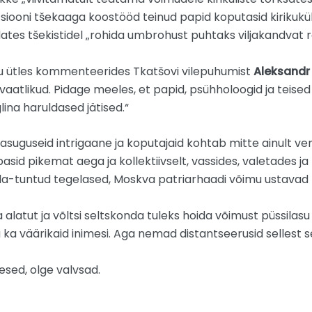
siooni tšekaaga koostööd teinud papid koputasid kirikukül
ates tšekistidel „rohida umbrohust puhtaks viljakandvat r
 ütles kommenteerides Tkatšovi vilepuhumist
Aleksandr
vaatlikud. Pidage meeles, et papid, psühholoogid ja teised
lina haruldased jätised.“
suguseid intrigaane ja koputajaid kohtab mitte ainult ven
asid pikemat aega ja kollektiivselt, vassides, valetades j
a-tuntud tegelased, Moskva patriarhaadi võimu ustavad k
 alatut ja võltsi seltskonda tuleks hoida võimust püssilasu 
u ka väärikaid inimesi. Aga nemad distantseerusid sellest 
esed, olge valvsad.