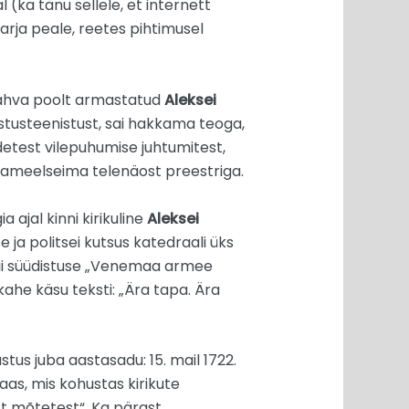
(ka tänu sellele, et internett
arja peale, reetes pihtimusel
 rahva poolt armastatud
Aleksei
tusteenistust, sai hakkama teoga,
detest vilepuhumise juhtumitest,
ržavameelseima telenäost preestriga.
 ajal kinni kirikuline
Aleksei
e ja politsei kutsus katedraali üks
 sai süüdistuse „Venemaa armee
 kahe käsu teksti: „Ära tapa. Ära
tus juba aastasadu: 15. mail 1722.
aas, mis kohustas kirikute
st mõtetest“. Ka pärast