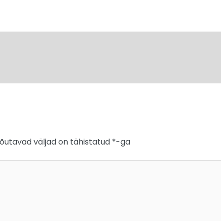
õutavad väljad on tähistatud
*
-ga