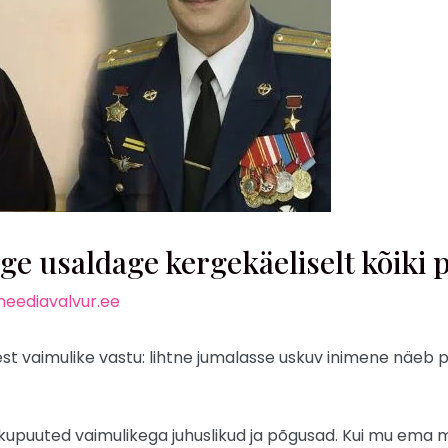
 usaldage kergekäeliselt kõiki p
eediavalvur.ee
est vaimulike vastu: lihtne jumalasse uskuv inimene näeb 
okkupuuted vaimulikega juhuslikud ja põgusad. Kui mu ema 