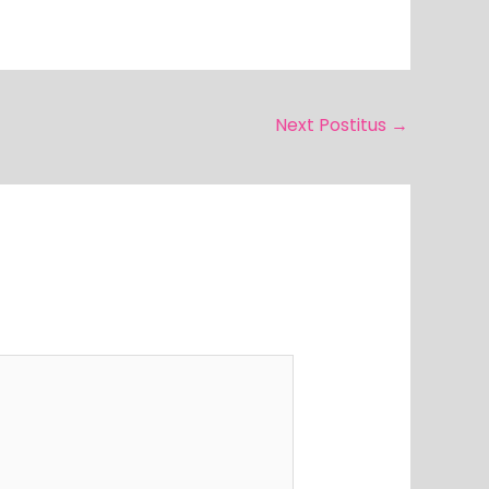
Next Postitus
→