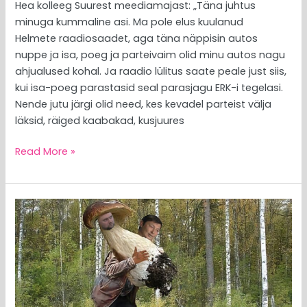
Hea kolleeg Suurest meediamajast: „Täna juhtus
minuga kummaline asi. Ma pole elus kuulanud
Helmete raadiosaadet, aga täna näppisin autos
nuppe ja isa, poeg ja parteivaim olid minu autos nagu
ahjualused kohal. Ja raadio lülitus saate peale just siis,
kui isa-poeg parastasid seal parasjagu ERK-i tegelasi.
Nende jutu järgi olid need, kes kevadel parteist välja
läksid, räiged kaabakad, kusjuures
Read More »
MEEDIAVALVUR:
„Madison
ronis
vene
Titanicule“