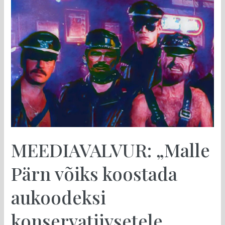
MEEDIAVALVUR:
„Malle
Pärn
võiks
koostada
aukoodeksi
konservatiivsetele
meestele“
MEEDIAVALVUR: „Malle
Pärn võiks koostada
aukoodeksi
konservatiivsetele