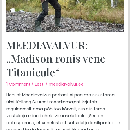
MEEDIAVALVUR:
„Madison ronis vene
Titanicule“
1 Comment
/
Eesti
/
meediavalvur.ee
Hea, et Meediavalvuri portaali ei pea ma sisustama
üksi. Kolleeg Suurest meediamajast kirjutab
regulaarselt oma põhitöö kõrvalt, siin siis tema
vastukaja minu kahele viimasele loole: „See on
ootuspärane, et venelastest sotsidel ja kesikparteil on
praegu kisa ja lamenti taevani. Nemad on ju