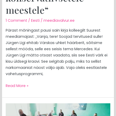
meestele“
1 Comment
/
Eesti
/
meediavalvur.ee
Pärast mõningast pausi sain kirja kolleegilt Suurest
meediamajast: „Vanja, tere! Soojad tervitused sulle!
Jürgen Ligi ehitab Värskas uhket häärberit, sõitsime
sellest mööda, selle ees seisis tema Mercedes. Kui
Jürgen Ligi mätta otsast vaadata, siis see Eesti värk ei
kisu üldsegi kraavi. See selgitab palju, miks ta sellist
narkomaaniat näost välja ajab. Vaja oleks eestlastele
vahetusprogrammi,
Read More »
MEEDIAVALVUR:
Madisoni