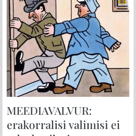
erakorralisi
valimisi
ei
tule,
broilerite
võidujooks
jätkub
MEEDIAVALVUR:
erakorralisi valimisi ei