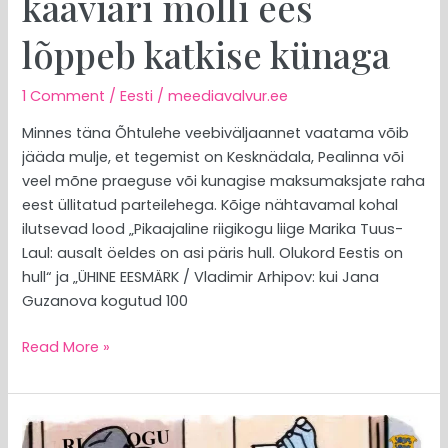
kaaviari molli ees
lõppeb katkise künaga
1 Comment
/
Eesti
/
meediavalvur.ee
Minnes täna Õhtulehe veebiväljaannet vaatama võib
jääda mulje, et tegemist on Kesknädala, Pealinna või
veel mõne praeguse või kunagise maksumaksjate raha
eest üllitatud parteilehega. Kõige nähtavamal kohal
ilutsevad lood „Pikaajaline riigikogu liige Marika Tuus-
Laul: ausalt öeldes on asi päris hull. Olukord Eestis on
hull“ ja „ÜHINE EESMÄRK / Vladimir Arhipov: kui Jana
Guzanova kogutud 100
Read More »
MEEDIAVALVUR: