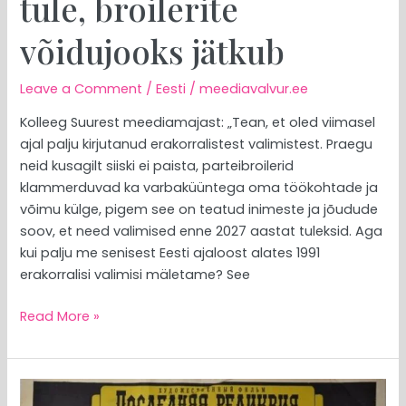
tule, broilerite
võidujooks jätkub
Leave a Comment
/
Eesti
/
meediavalvur.ee
Kolleeg Suurest meediamajast: „Tean, et oled viimasel
ajal palju kirjutanud erakorralistest valimistest. Praegu
neid kusagilt siiski ei paista, parteibroilerid
klammerduvad ka varbaküüntega oma töökohtade ja
võimu külge, pigem see on teatud inimeste ja jõudude
soov, et need valimised enne 2027 aastat tuleksid. Aga
kui palju me senisest Eesti ajaloost alates 1991
erakorralisi valimisi mäletame? See
Read More »
MEEDIAVALVUR: