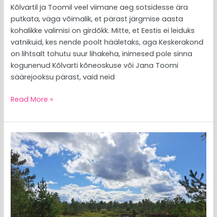
Kõlvartil ja Toomil veel viimane aeg sotsidesse ära
putkata, väga võimalik, et pärast järgmise aasta
kohalikke valimisi on girdõkk. Mitte, et Eestis ei leiduks
vatnikuid, kes nende poolt hääletaks, aga Keskerakond
on lihtsalt tohutu suur lihakeha, inimesed pole sinna
kogunenud Kõlvarti kõneoskuse või Jana Toomi
säärejooksu pärast, vaid neid
Read More »
METSAVALVUR:
ammutan
eestlaste
ürgset
jõudu
ja
siis