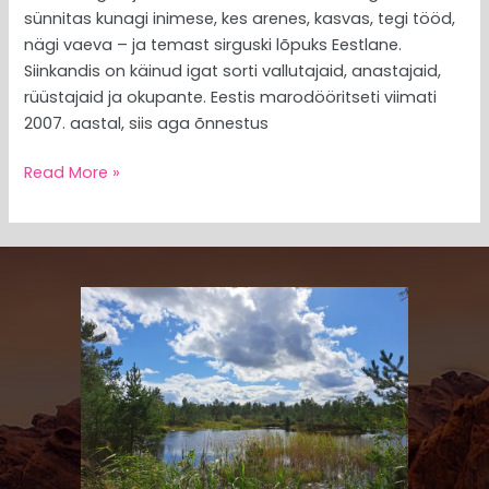
sünnitas kunagi inimese, kes arenes, kasvas, tegi tööd,
nägi vaeva – ja temast sirguski lõpuks Eestlane.
Siinkandis on käinud igat sorti vallutajaid, anastajaid,
rüüstajaid ja okupante. Eestis marodööritseti viimati
2007. aastal, siis aga õnnestus
Read More »