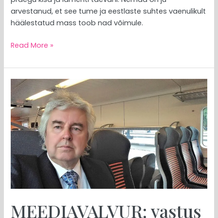
arvestanud, et see tume ja eestlaste suhtes vaenulikult
häälestatud mass toob nad võimule.
Read More »
MEEDIAVALVUR:
vastus
„aqualungile“
MEEDIAVALVUR: vastus