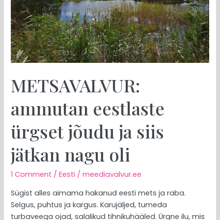
jätkan
nagu
oli
METSAVALVUR:
ammutan eestlaste
ürgset jõudu ja siis
jätkan nagu oli
1 Comment
/
Eesti
/
meediavalvur.ee
Sügist alles aimama hakanud eesti mets ja raba.
Selgus, puhtus ja kargus. Karujäljed, tumeda
turbaveega ojad, salalikud tihnikuhääled. Ürgne ilu, mis