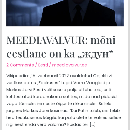
MEEDIAVALVUR: mõni
eestlane on ka „ждун“
2 Comments
/
Eesti
/
meediavalvur.ee
Vikipeedia: „15. veebruaril 2022 avaldatud Objektiivi
vestlussaates „Fookuses“ tegid Varro Vooglaid ja
Markus Järvi Eesti valitsusele palju etteheiteid, eriti
kehtestatud koroonakorra suhtes, mida nad pidasid
väga tõsiseks inimeste õiguste rikkumiseks. Sellele
järgnes Markus Järvi küsimus: “Kui Putin tuleb, siis tekib
hea testiküsimus kõigile: kui palju olete te valmis sellise
riigi eest enda verd valama? Kuidas teil […]