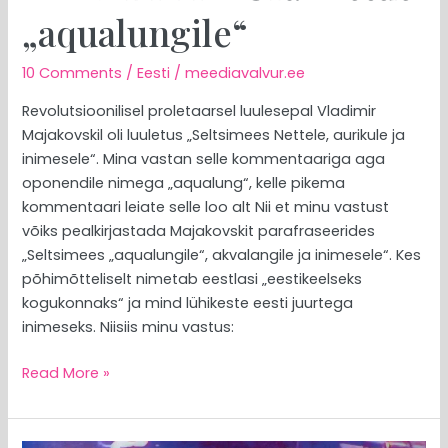
„aqualungile“
10 Comments
/
Eesti
/
meediavalvur.ee
Revolutsioonilisel proletaarsel luulesepal Vladimir
Majakovskil oli luuletus „Seltsimees Nettele, aurikule ja
inimesele“. Mina vastan selle kommentaariga aga
oponendile nimega „aqualung“, kelle pikema
kommentaari leiate selle loo alt Nii et minu vastust
võiks pealkirjastada Majakovskit parafraseerides
„Seltsimees „aqualungile“, akvalangile ja inimesele“. Kes
põhimõtteliselt nimetab eestlasi „eestikeelseks
kogukonnaks“ ja mind lühikeste eesti juurtega
inimeseks. Niisiis minu vastus:
Read More »