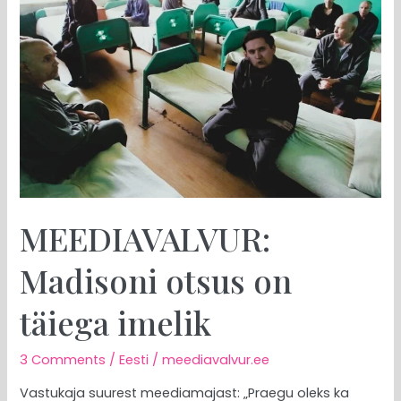
otsus
on
täiega
imelik
MEEDIAVALVUR:
Madisoni otsus on
täiega imelik
3 Comments
/
Eesti
/
meediavalvur.ee
Vastukaja suurest meediamajast: „Praegu oleks ka